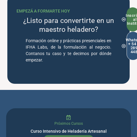
EMPEZÁ A FORMARTE HOY
Inscri
¿Listo para convertirte en un
al
Insti
maestro heladero?
What
Formación online y prácticas presenciales en
+ 54
IFHA Labs, de la formulación al negocio.
28
44
Contanos tu caso y te decimos por dónde
empezar.
Próximos Cursos
Curso Intensivo de Heladería Artesanal