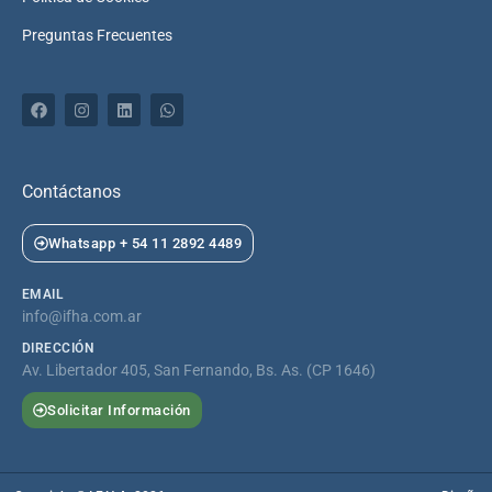
Preguntas Frecuentes
F
I
L
W
a
n
i
h
c
s
n
a
e
t
k
t
b
a
e
s
o
g
d
a
Contáctanos
o
r
i
p
k
a
n
p
m
Whatsapp + 54 11 2892 4489
EMAIL
info@ifha.com.ar
DIRECCIÓN
Av. Libertador 405, San Fernando, Bs. As. (CP 1646)
Solicitar Información