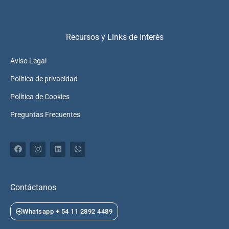
Recursos y Links de Interés
Aviso Legal
Política de privacidad
Política de Cookies
Preguntas Frecuentes
F
I
L
W
a
n
i
h
c
s
n
a
e
t
k
t
b
a
e
s
o
g
d
a
Contáctanos
o
r
i
p
k
a
n
p
m
Whatsapp + 54 11 2892 4489