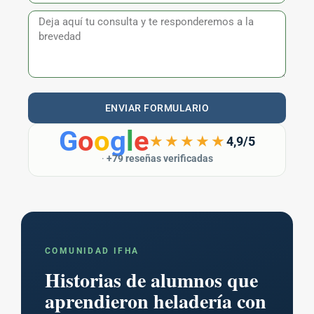
ENVIAR FORMULARIO
G
o
o
g
l
e
★★★★★
4,9/5
·
+79 reseñas verificadas
COMUNIDAD IFHA
Historias de alumnos que
aprendieron heladería con