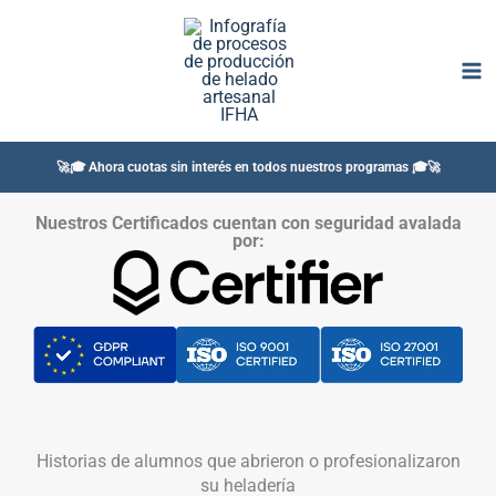
Ir
al
contenido
🚀🎓 Ahora cuotas sin interés en todos nuestros programas 🎓🚀
Nuestros Certificados cuentan con seguridad avalada
por:
Historias de alumnos que abrieron o profesionalizaron
su heladería