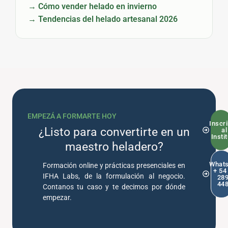
→ Cómo vender helado en invierno
→ Tendencias del helado artesanal 2026
EMPEZÁ A FORMARTE HOY
Inscri
¿Listo para convertirte en un
al
Insti
maestro heladero?
What
Formación online y prácticas presenciales en
+ 54
IFHA Labs, de la formulación al negocio.
28
44
Contanos tu caso y te decimos por dónde
empezar.